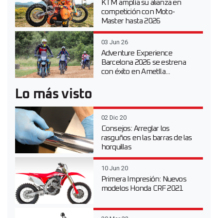
KTM amplía su alianza en
competición con Moto-
Master hasta 2026
03 Jun 26
Adventure Experience
Barcelona 2026 se estrena
con éxito en Ametlla...
Lo más visto
02 Dic 20
Consejos: Arreglar los
rasguños en las barras de las
horquillas
10 Jun 20
Primera Impresión: Nuevos
modelos Honda CRF 2021