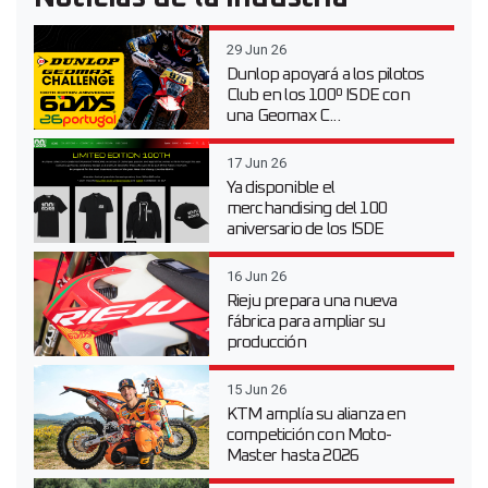
29 Jun 26
Dunlop apoyará a los pilotos
Club en los 100º ISDE con
una Geomax C...
17 Jun 26
Ya disponible el
merchandising del 100
aniversario de los ISDE
16 Jun 26
Rieju prepara una nueva
fábrica para ampliar su
producción
15 Jun 26
KTM amplía su alianza en
competición con Moto-
Master hasta 2026