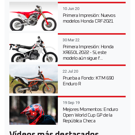
10 Jun 20
Primera Impresión: Nuevos
modelos Honda CRF 2021
30 Mar 22
Primera Impresión: Honda
XR650L 2022 - Sí, este
modelo aún sigue f...
22 Jul 20
Prueba a Fondo: KTM 690
Enduro R
19 Sep 19
Mejores Momentos: Enduro
Open World Cup GP de la
República Checa