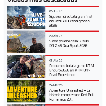
Vídeos más destacados
06 Jun 26
Sigue en directo la gran final
del Red Bull Erzbergrodeo
2026
20 Abr 26
Vídeo prueba de la Suzuki
DR-Z 4S Dual Sport 2026
03 Abr 26
Probamos toda la gama KTM
Enduro 2026 en KTM Off-
Road Experience
24 Mar 26
Adventure Unleashed – La
historia completa de Red Bull
Romaniacs 20...