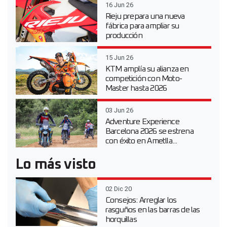
16 Jun 26
Rieju prepara una nueva
fábrica para ampliar su
producción
15 Jun 26
KTM amplía su alianza en
competición con Moto-
Master hasta 2026
03 Jun 26
Adventure Experience
Barcelona 2026 se estrena
con éxito en Ametlla...
Lo más visto
02 Dic 20
Consejos: Arreglar los
rasguños en las barras de las
horquillas