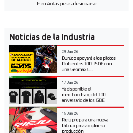
F en Antas pese a lesionarse
Noticias de la Industria
29 Jun 26
Dunlop apoyará a los pilotos
Club en los 100º ISDE con
una Geomax C...
17 Jun 26
Ya disponible el
merchandising del 100
aniversario de los ISDE
16 Jun 26
Rieju prepara una nueva
fábrica para ampliar su
producción