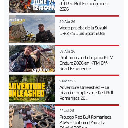
del Red Bull Erzbergrodeo
2026
20 Abr 26
Vídeo prueba de la Suzuki
DR-Z 4S Dual Sport 2026
03 Abr 26
Probamos toda la gama KTM
Enduro 2026 en KTM Off-
Road Experience
24 Mar 26
Adventure Unleashed – La
historia completa de Red Bull
Romaniacs 20...
22 Jul 25
Prólogo Red Bull Romaniacs
2025 – Onboard Yamaha
Ténéré 700 en...