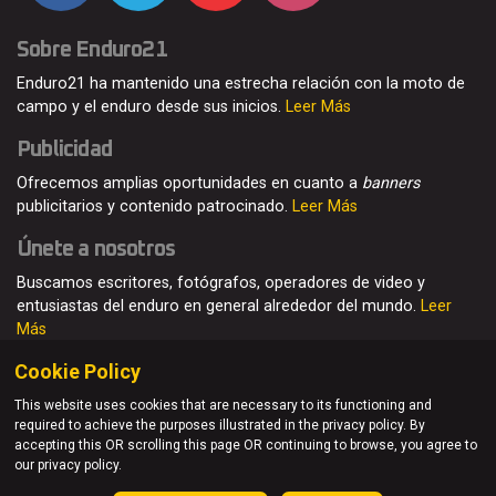
Sobre Enduro21
Enduro21 ha mantenido una estrecha relación con la moto de
campo y el enduro desde sus inicios.
Leer Más
Publicidad
Ofrecemos amplias oportunidades en cuanto a
banners
publicitarios y contenido patrocinado.
Leer Más
Únete a nosotros
Buscamos escritores, fotógrafos, operadores de video y
entusiastas del enduro en general alrededor del mundo.
Leer
Más
Cookie Policy
This website uses cookies that are necessary to its functioning and
required to achieve the purposes illustrated in the privacy policy. By
© Enduro21 / Future7Media Limited. Todos los derechos
accepting this OR scrolling this page OR continuing to browse, you agree to
reservados
our privacy policy.
Home
Quienes somos
Contacto
Únete
Publicidad