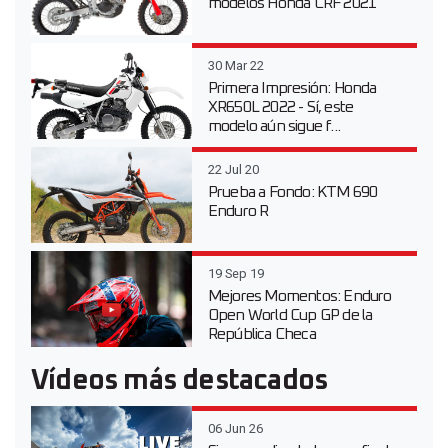
modelos Honda CRF 2021
30 Mar 22
Primera Impresión: Honda
XR650L 2022 - Sí, este
modelo aún sigue f...
22 Jul 20
Prueba a Fondo: KTM 690
Enduro R
19 Sep 19
Mejores Momentos: Enduro
Open World Cup GP de la
República Checa
Vídeos más destacados
06 Jun 26