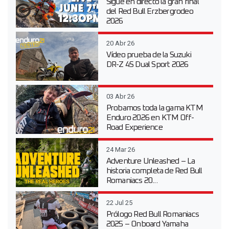
Sigue en directo la gran final
del Red Bull Erzbergrodeo
2026
20 Abr 26
Vídeo prueba de la Suzuki
DR-Z 4S Dual Sport 2026
03 Abr 26
Probamos toda la gama KTM
Enduro 2026 en KTM Off-
Road Experience
24 Mar 26
Adventure Unleashed – La
historia completa de Red Bull
Romaniacs 20...
22 Jul 25
Prólogo Red Bull Romaniacs
2025 – Onboard Yamaha