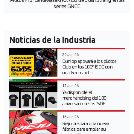
Motos Pro: La Kawasaki KX 450 de Josh Strang en las
series GNCC
Noticias de la Industria
29 Jun 26
Dunlop apoyará a los pilotos
Club en los 100º ISDE con
una Geomax C...
17 Jun 26
Ya disponible el
merchandising del 100
aniversario de los ISDE
16 Jun 26
Rieju prepara una nueva
fábrica para ampliar su