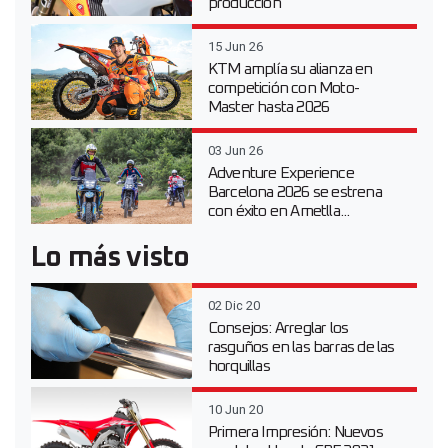
producción
15 Jun 26
KTM amplía su alianza en
competición con Moto-
Master hasta 2026
03 Jun 26
Adventure Experience
Barcelona 2026 se estrena
con éxito en Ametlla...
Lo más visto
02 Dic 20
Consejos: Arreglar los
rasguños en las barras de las
horquillas
10 Jun 20
Primera Impresión: Nuevos