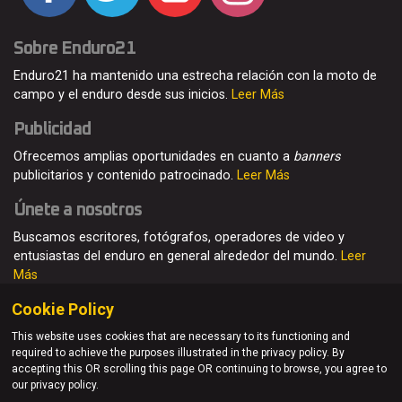
Sobre Enduro21
Enduro21 ha mantenido una estrecha relación con la moto de
campo y el enduro desde sus inicios.
Leer Más
Publicidad
Ofrecemos amplias oportunidades en cuanto a
banners
publicitarios y contenido patrocinado.
Leer Más
Únete a nosotros
Buscamos escritores, fotógrafos, operadores de video y
entusiastas del enduro en general alrededor del mundo.
Leer
Más
Cookie Policy
This website uses cookies that are necessary to its functioning and
required to achieve the purposes illustrated in the privacy policy. By
© Enduro21 / Future7Media Limited. Todos los derechos
accepting this OR scrolling this page OR continuing to browse, you agree to
reservados
our privacy policy.