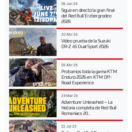
06 Jun 26
Sigue en directo la gran final
del Red Bull Erzbergrodeo
2026
20 Abr 26
Vídeo prueba de la Suzuki
DR-Z 4S Dual Sport 2026
03 Abr 26
Probamos toda la gama KTM
Enduro 2026 en KTM Off-
Road Experience
24 Mar 26
Adventure Unleashed – La
historia completa de Red Bull
Romaniacs 20...
22 Jul 25