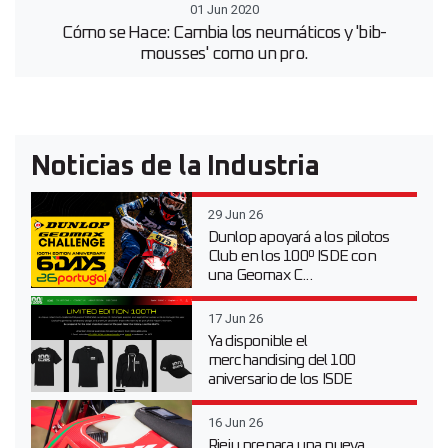
01 Jun 2020
Cómo se Hace: Cambia los neumáticos y 'bib-
mousses' como un pro.
Noticias de la Industria
29 Jun 26
Dunlop apoyará a los pilotos
Club en los 100º ISDE con
una Geomax C...
17 Jun 26
Ya disponible el
merchandising del 100
aniversario de los ISDE
16 Jun 26
Rieju prepara una nueva