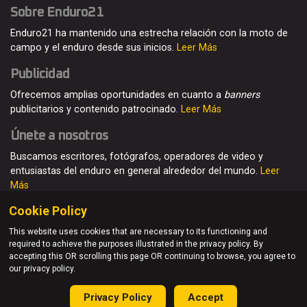
Sobre Enduro21
Enduro21 ha mantenido una estrecha relación con la moto de
campo y el enduro desde sus inicios.
Leer Más
Publicidad
Ofrecemos amplias oportunidades en cuanto a
banners
publicitarios y contenido patrocinado.
Leer Más
Únete a nosotros
Buscamos escritores, fotógrafos, operadores de video y
entusiastas del enduro en general alrededor del mundo.
Leer
Más
Cookie Policy
This website uses cookies that are necessary to its functioning and
required to achieve the purposes illustrated in the privacy policy. By
© Enduro21 / Future7Media Limited. Todos los derechos
accepting this OR scrolling this page OR continuing to browse, you agree to
reservados
our privacy policy.
Home
Quienes somos
Contacto
Únete
Publicidad
Privacy Policy
Accept
Privacy Policy