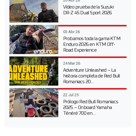
20 Abr 26
Vídeo prueba de la Suzuki
DR-Z 4S Dual Sport 2026
03 Abr 26
Probamos toda la gama KTM
Enduro 2026 en KTM Off-
Road Experience
24 Mar 26
Adventure Unleashed – La
historia completa de Red Bull
Romaniacs 20...
22 Jul 25
Prólogo Red Bull Romaniacs
2025 – Onboard Yamaha
Ténéré 700 en...