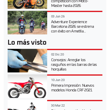
competición con Moto-
Master hasta 2026
03 Jun 26
Adventure Experience
Barcelona 2026 se estrena
con éxito en Ametlla...
Lo más visto
02 Dic 20
Consejos: Arreglar los
rasguños en las barras de las
horquillas
10 Jun 20
Primera Impresión: Nuevos
modelos Honda CRF 2021
30 Mar 22