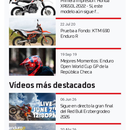
Primera Impresión: Honda
XR650L 2022 - Sí, este
modelo aún sigue f...
22 Jul 20
Prueba a Fondo: KTM 690
Enduro R
19 Sep 19
Mejores Momentos: Enduro
Open World Cup GP de la
República Checa
Vídeos más destacados
06 Jun 26
Sigue en directo la gran final
del Red Bull Erzbergrodeo
2026
20 Abr 26