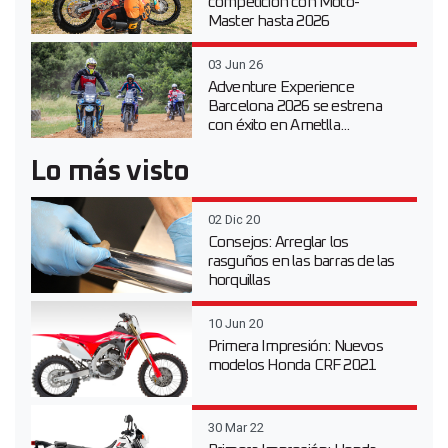
competición con Moto-
Master hasta 2026
03 Jun 26
Adventure Experience
Barcelona 2026 se estrena
con éxito en Ametlla...
Lo más visto
02 Dic 20
Consejos: Arreglar los
rasguños en las barras de las
horquillas
10 Jun 20
Primera Impresión: Nuevos
modelos Honda CRF 2021
30 Mar 22