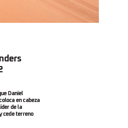
anders
2
que Daniel
coloca en cabeza
íder de la
y cede terreno