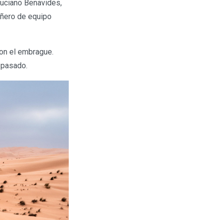
Luciano Benavides,
añero de equipo
con el embrague.
s pasado.