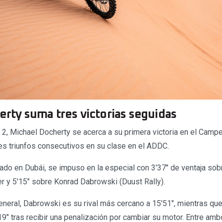
herty suma tres victorias seguidas
ly 2, Michael Docherty se acerca a su primera victoria en el Cam
res triunfos consecutivos en su clase en el ADDC.
ncado en Dubái, se impuso en la especial con 3′37″ de ventaja s
r y 5′15″ sobre Konrad Dabrowski (Duust Rally).
general, Dabrowski es su rival más cercano a 15′51″, mientras que
19″ tras recibir una penalización por cambiar su motor. Entre amb