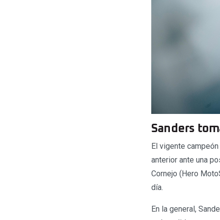
Sanders toma 
El vigente campeón 
anterior ante una p
Cornejo (Hero MotoS
día.
En la general, Sand