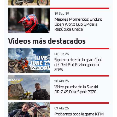
19 Sep 19
Mejores Momentos: Enduro
Open World Cup GP de la
República Checa
Vídeos más destacados
06 Jun 26
Sigue en directo la gran final
del Red Bull Erzbergrodeo
2026
20 Abr 26
Vídeo prueba de la Suzuki
DR-Z 4S Dual Sport 2026
03 Abr 26
Probamos toda la gama KTM