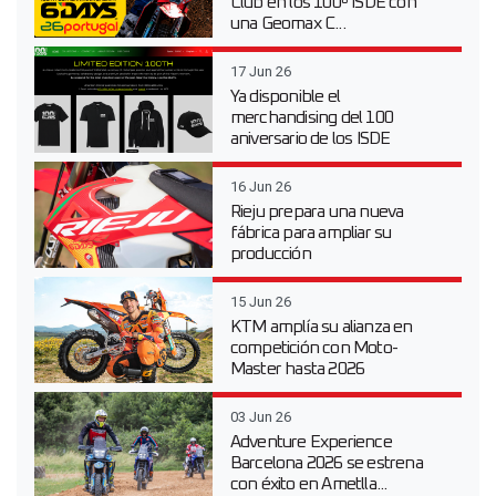
Club en los 100º ISDE con
una Geomax C...
17 Jun 26
Ya disponible el
merchandising del 100
aniversario de los ISDE
16 Jun 26
Rieju prepara una nueva
fábrica para ampliar su
producción
15 Jun 26
KTM amplía su alianza en
competición con Moto-
Master hasta 2026
03 Jun 26
Adventure Experience
Barcelona 2026 se estrena
con éxito en Ametlla...