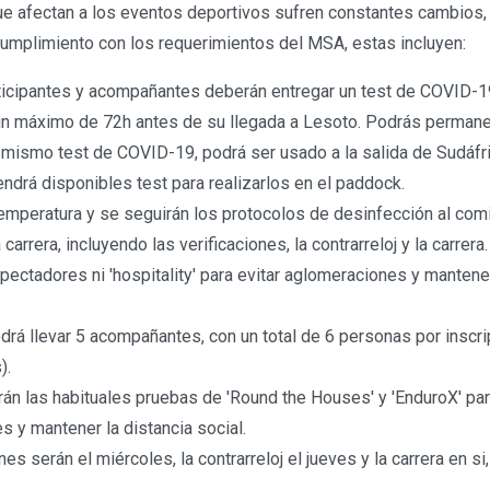
ue afectan a los eventos deportivos sufren constantes cambios
mplimiento con los requerimientos del MSA, estas incluyen:
ticipantes y acompañantes deberán entregar un test de COVID-1
un máximo de 72h antes de su llegada a Lesoto. Podrás permane
l mismo test de COVID-19, podrá ser usado a la salida de Sudáfr
ndrá disponibles test para realizarlos en el paddock.
temperatura y se seguirán los protocolos de desinfección al co
carrera, incluyendo las verificaciones, la contrarreloj y la carrera.
pectadores ni 'hospitality' para evitar aglomeraciones y mantener
drá llevar 5 acompañantes, con un total de 6 personas por inscrip
).
án las habituales pruebas de 'Round the Houses' y 'EnduroX' par
 y mantener la distancia social.
es serán el miércoles, la contrarreloj el jueves y la carrera en si,