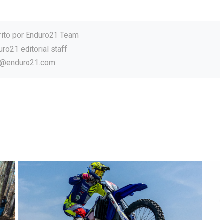
rito por
Enduro21 Team
ro21 editorial staff
o@enduro21.com