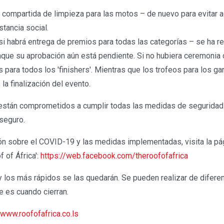
 compartida de limpieza para las motos – de nuevo para evitar 
stancia social.
si habrá entrega de premios para todas las categorías – se ha re
nque su aprobación aún está pendiente. Si no hubiera ceremonia 
 para todos los 'finishers'. Mientras que los trofeos para los g
 la finalización del evento.
stán comprometidos a cumplir todas las medidas de seguridad y
 seguro.
n sobre el COVID-19 y las medidas implementadas, visita la pág
 of África':
https://web.facebook.com/theroofofafrica
 los más rápidos se las quedarán. Se pueden realizar de difer
 es cuando cierran.
www.roofofafrica.co.ls