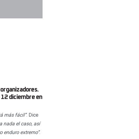
 organizadores.
l 12 diciembre en
á más fácil”
. Dice
a nada el caso, así
ro enduro extremo”
.