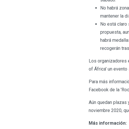
No habrá zona
mantener la di
No está claro 
propuesta, au
habrá medallas
recogerán tras
Los organizadores e
of África' un evento
Para más informació
Facebook de la 'Roof
Aún quedan plazas y
noviembre 2020, que
Más información: