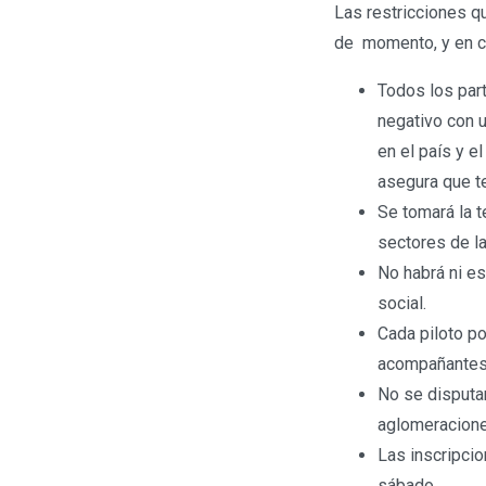
Las restricciones q
de momento, y en cu
Todos los par
negativo con 
en el país y e
asegura que te
Se tomará la 
sectores de la 
No habrá ni es
social.
Cada piloto po
acompañantes
No se disputar
aglomeraciones
Las inscripcion
sábado.