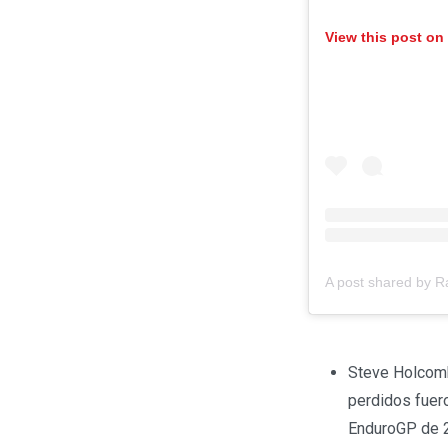
View this post on
A post shared by 
Steve Holcomb
perdidos fuer
EnduroGP de 2