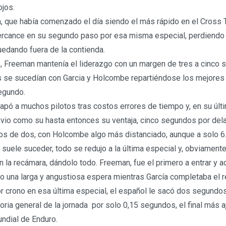
ojos.
, que había comenzado el día siendo el más rápido en el Cross T
rcance en su segundo paso por esa misma especial, perdiendo
edando fuera de la contienda.
o, Freeman mantenía el liderazgo con un margen de tres a cinco 
s se sucedían con Garcia y Holcombe repartiéndose los mejores
egundo.
apó a muchos pilotos tras costos errores de tiempo y, en su últ
vio como su hasta entonces su ventaja, cinco segundos por dela
os de dos, con Holcombe algo más distanciado, aunque a solo 6
uele suceder, todo se redujo a la última especial y, obviamente,
n la recámara, dándolo todo. Freeman, fue el primero a entrar y ac
 una larga y angustiosa espera mientras García completaba el re
r crono en esa última especial, el español le sacó dos segundo
ctoria general de la jornada por solo 0,15 segundos, el final más 
undial de Enduro.