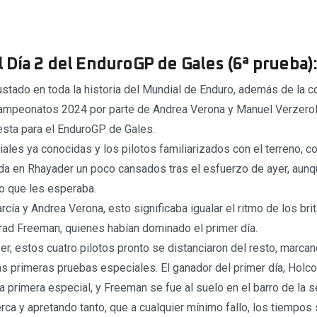
Día 2 del EnduroGP de Gales (6ª prueba)
justado en toda la historia del Mundial de Enduro, además de la 
ampeonatos 2024 por parte de Andrea Verona y Manuel Verzeroli
iesta para el EnduroGP de Gales.
ales ya conocidas y los pilotos familiarizados con el terreno, 
da en Rhayader un poco cansados tras el esfuerzo de ayer, aun
o que les esperaba.
cía y Andrea Verona, esto significaba igualar el ritmo de los bri
ad Freeman, quienes habían dominado el primer día.
yer, estos cuatro pilotos pronto se distanciaron del resto, marc
as primeras pruebas especiales. El ganador del primer día, Hol
 primera especial, y Freeman se fue al suelo en el barro de la 
rca y apretando tanto, que a cualquier mínimo fallo, los tiempos