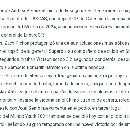
or de Andrea Verona al inicio de la segunda vuelta enrareció una
ra el piloto de GASGAS, que deja el GP de Gales con la corona d
Campeón del Mundo de 2024, aunque viendo como García aumenta
a general de EnduroGP.
os, Zach Pichon protagonizó una de sus actuaciones más sólida
 el ‘top 5’ de la general. Superó a su compañero de equipo en Sh
 segundos. Nathan Watson acabó 3,2 segundos por detrás, despu
o a Samuele Bernadini también en la última especial.
e el centro de atención ayer tras ganar en Júnior, aunque hoy lo t
el Semb, piloto de Fantic, tomó la delantera, aunque poco despué
x Ahlin, siguió el mismo patrón de carrera que algunos pilotos
montar y llevarse la victoria en el último suspiro de carrera, rele
esto con Axel Semb nuevamente en el podio, en tercer lugar.
 del Mundo Youth 2024 también se decidió hoy con el piloto ita
oli, sellando su gran temporada con una nueva victoria por del