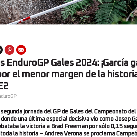
s EnduroGP Gales 2024: ¡García g
r el menor margen de la historia
E2
nduroGP
a segunda jornada del GP de Gales del Campeonato de
donde una última especial decisiva vio como Josep G
ebataba la victoria a Brad Freeman por sólo 0,15 segun
 toda la historia – Andrea Verona se proclama Campe