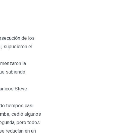
:
cosecución de los
, supusieron el
comenzaron la
que sabiendo
tánicos Steve
ando tiempos casi
combe, cedió algunos
segunda, pero todos
 se reducían en un