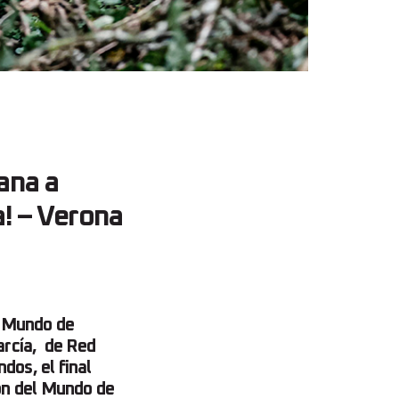
ana a
! – Verona
l Mundo de
arcía, de Red
dos, el final
ón del Mundo de