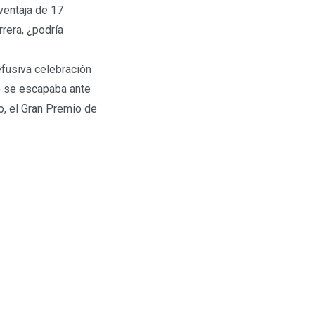
ventaja de 17
rrera, ¿podría
efusiva celebración
o se escapaba ante
co, el Gran Premio de