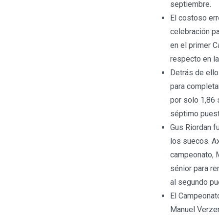
septiembre.
El costoso err
celebración pa
en el primer 
respecto en l
Detrás de ell
para completar
por solo 1,86
séptimo puest
Gus Riordan fu
los suecos. Ax
campeonato, Ma
sénior para re
al segundo pu
El Campeonato
Manuel Verzer