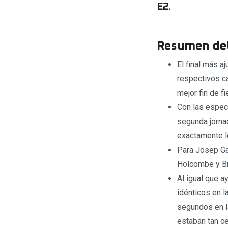
E2.
Resumen del 
El final más a
respectivos c
mejor fin de f
Con las especi
segunda jorna
exactamente l
Para Josep Gar
Holcombe y Br
Al igual que a
idénticos en l
segundos en la
estaban tan ce