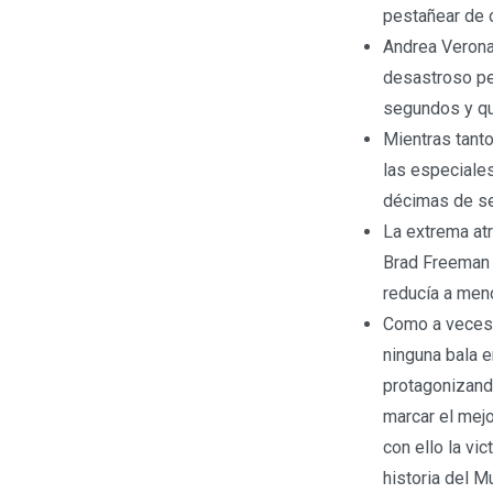
pestañear de 
Andrea Verona
desastroso pe
segundos y qu
Mientras tant
las especiale
décimas de s
La extrema atr
Brad Freeman 
reducía a men
Como a veces s
ninguna bala e
protagonizando
marcar el mejo
con ello la vi
historia del M