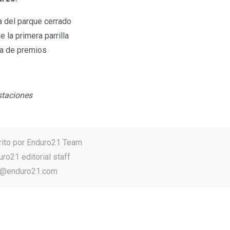
a del parque cerrado
e la primera parrilla
ga de premios
staciones
rito por
Enduro21 Team
ro21 editorial staff
o@enduro21.com