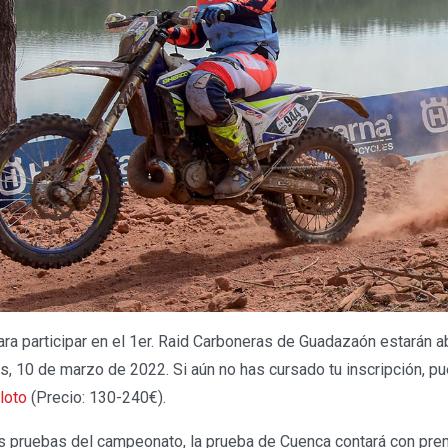
ra participar en el 1er. Raid Carboneras de Guadazaón estarán ab
es, 10 de marzo de 2022. Si aún no has cursado tu inscripción, p
loto
(Precio: 130-240€).
ras pruebas del campeonato, la prueba de Cuenca contará con pr