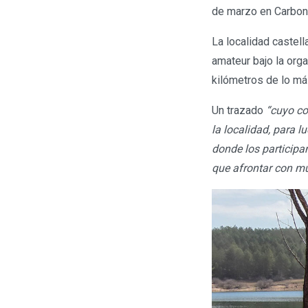
de marzo en Carbone
La localidad caste
amateur bajo la org
kilómetros de lo m
Un trazado
“cuyo co
la localidad, para l
donde los participa
que afrontar con mu