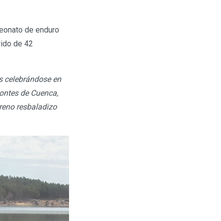
peonato de enduro
rido de 42
os celebrándose en
Montes de Cuenca,
reno resbaladizo