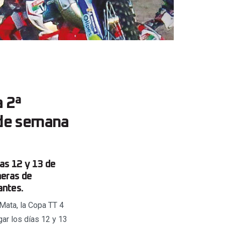
 2ª
 de semana
as 12 y 13 de
neras de
antes.
 Mata, la Copa TT 4
ar los días 12 y 13