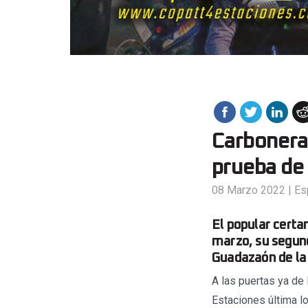
Carboneras
prueba de 
08 Marzo 2022
|
Es
El popular certa
marzo, su segund
Guadazaón de la 
A las puertas ya de 
Estaciones última l