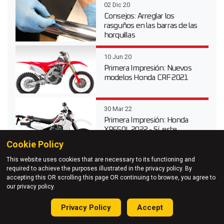
02 Dic 20
Consejos: Arreglar los
rasguños en las barras de las
horquillas
10 Jun 20
Primera Impresión: Nuevos
modelos Honda CRF 2021
30 Mar 22
Primera Impresión: Honda
XR650L 2022 - Sí, este
modelo aún sigue f...
Cookie Policy
This website uses cookies that are necessary to its functioning and
22 Jul 20
required to achieve the purposes illustrated in the privacy policy. By
Prueba a Fondo: KTM 690
accepting this OR scrolling this page OR continuing to browse, you agree to
Enduro R
our privacy policy.
Privacy Policy
Accept
19 Sep 19
Mejores Momentos: Enduro