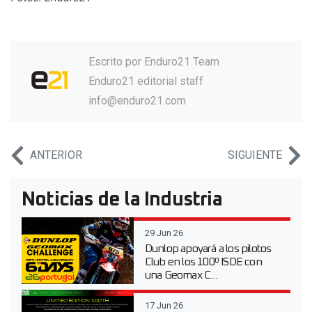
Escrito por
Enduro21 Team
Enduro21 editorial staff
info@enduro21.com
ANTERIOR
SIGUIENTE
Noticias de la Industria
29 Jun 26
Dunlop apoyará a los pilotos
Club en los 100º ISDE con
una Geomax C...
17 Jun 26