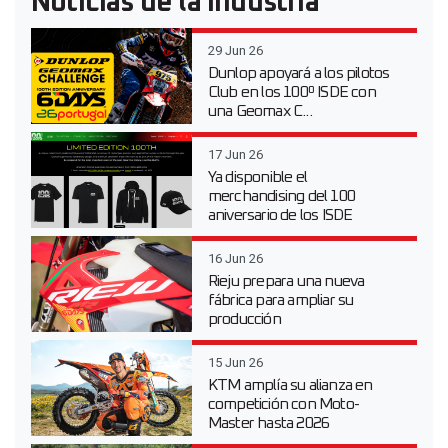
Noticias de la Industria
29 Jun 26
Dunlop apoyará a los pilotos
Club en los 100º ISDE con
una Geomax C...
17 Jun 26
Ya disponible el
merchandising del 100
aniversario de los ISDE
16 Jun 26
Rieju prepara una nueva
fábrica para ampliar su
producción
15 Jun 26
KTM amplía su alianza en
competición con Moto-
Master hasta 2026