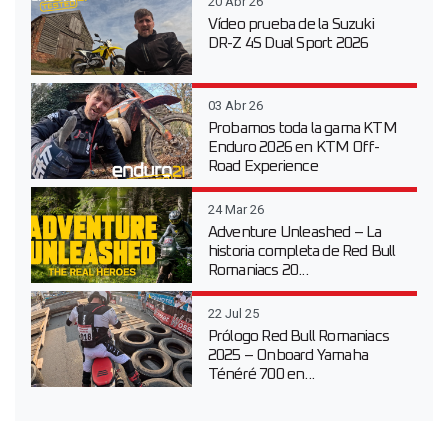
20 Abr 26
Vídeo prueba de la Suzuki
DR-Z 4S Dual Sport 2026
03 Abr 26
Probamos toda la gama KTM
Enduro 2026 en KTM Off-
Road Experience
24 Mar 26
Adventure Unleashed – La
historia completa de Red Bull
Romaniacs 20...
22 Jul 25
Prólogo Red Bull Romaniacs
2025 – Onboard Yamaha
Ténéré 700 en...