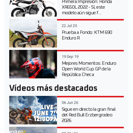
Primera Impresión: Honda
XR650L 2022 - Sí, este
modelo aún sigue f...
22 Jul 20
Prueba a Fondo: KTM 690
Enduro R
19 Sep 19
Mejores Momentos: Enduro
Open World Cup GP de la
República Checa
Vídeos más destacados
06 Jun 26
Sigue en directo la gran final
del Red Bull Erzbergrodeo
2026