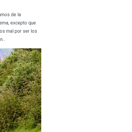
amos de la
blema, excepto que
os mal por ser los
en…