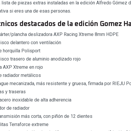
a lista de piezas extras instaladas en la edición Alfredo Gómez 
cativa si eres una de esas personas.
nicos destacados de la edición Gomez H
cárter/plancha deslizadora AXP Racing Xtreme 8mm HDPE
isco delantero con ventilación
 horquilla Polisport
isco trasero de aluminio anodizado rojo
a AXP Xtreme en rojo
e radiador metálicos
gue mecanizada, más resistente y gruesa, firmada por RIEJU P
as y traseras
acero inoxidable de alta adherencia
dor de radiador
ransmisión más corta, con piñón de 12 dientes
tas Terraforce extreme