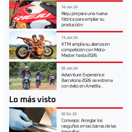
16 Jun 26
Rieju prepara una nueva
fábrica para ampliar su
producción
15 Jun 26
KTM amplía su alianza en
competición con Moto-
Master hasta 2026
03 Jun 26
Adventure Experience
Barcelona 2026 se estrena
con éxito en Ametlla...
Lo más visto
02 Dic 20
Consejos: Arreglar los
rasguños en las barras de las
horquillas