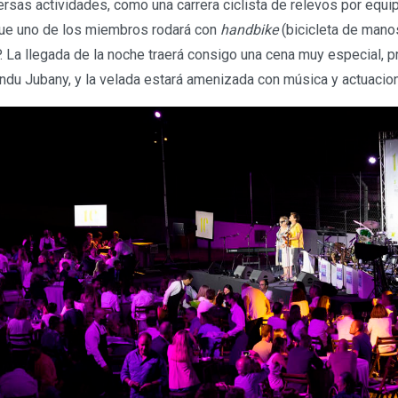
rsas actividades, como una carrera ciclista de relevos por equi
 que uno de los miembros rodará con
handbike
(bicicleta de mano
 La llegada de la noche traerá consigo una cena muy especial, p
andu Jubany, y la velada estará amenizada con música y actuacio