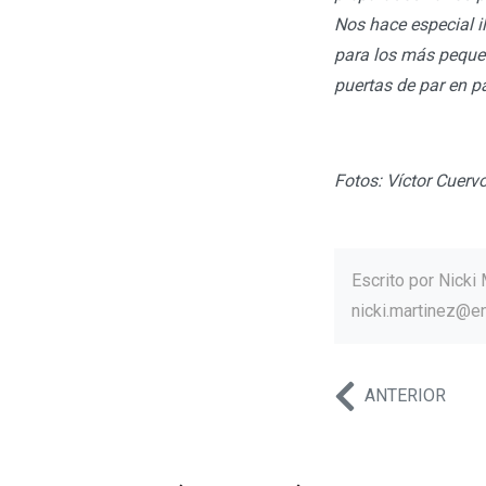
Nos hace especial i
para los más pequeñ
puertas de par en pa
Fotos: Víctor Cuervo
Escrito por
Nicki 
nicki.martinez@e
ANTERIOR