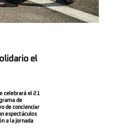
lidario el
e celebrará el 21
rograma de
vo de concienciar
con espectáculos
ón a la jornada