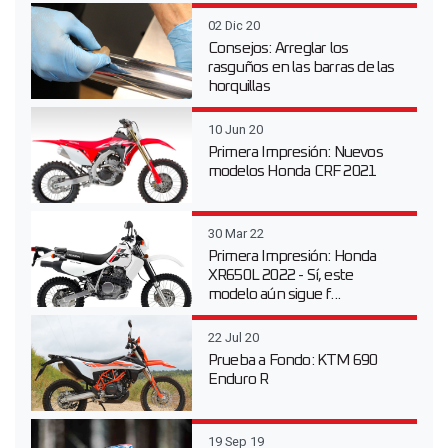
02 Dic 20
Consejos: Arreglar los
rasguños en las barras de las
horquillas
10 Jun 20
Primera Impresión: Nuevos
modelos Honda CRF 2021
30 Mar 22
Primera Impresión: Honda
XR650L 2022 - Sí, este
modelo aún sigue f...
22 Jul 20
Prueba a Fondo: KTM 690
Enduro R
19 Sep 19