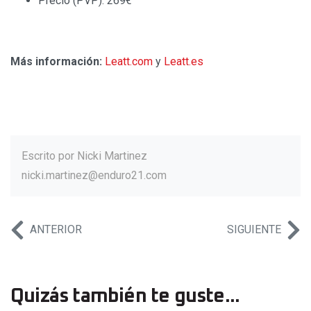
Precio (PVP): 269€
Más información:
Leatt.com
y
Leatt.es
Escrito por
Nicki Martinez
nicki.martinez@enduro21.com
ANTERIOR
SIGUIENTE
Quizás también te guste...