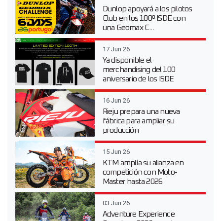
Dunlop apoyará a los pilotos
Club en los 100º ISDE con
una Geomax C...
17 Jun 26
Ya disponible el
merchandising del 100
aniversario de los ISDE
16 Jun 26
Rieju prepara una nueva
fábrica para ampliar su
producción
15 Jun 26
KTM amplía su alianza en
competición con Moto-
Master hasta 2026
03 Jun 26
Adventure Experience