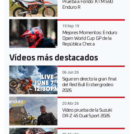
Prueba a Fondo: KTM 690
Enduro R
19 Sep 19
Mejores Momentos: Enduro
Open World Cup GP de la
República Checa
Vídeos más destacados
06 Jun 26
Sigue en directo la gran final
del Red Bull Erzbergrodeo
2026
20 Abr 26
Vídeo prueba de la Suzuki
DR-Z 4S Dual Sport 2026