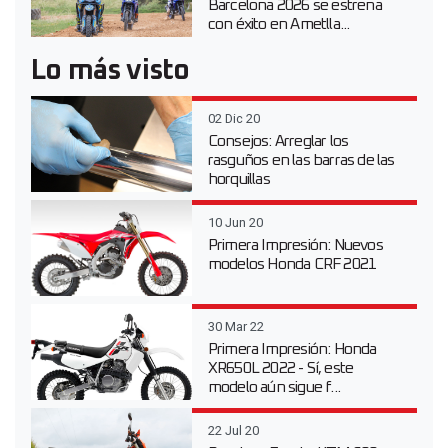
Barcelona 2026 se estrena
con éxito en Ametlla...
Lo más visto
02 Dic 20
Consejos: Arreglar los
rasguños en las barras de las
horquillas
10 Jun 20
Primera Impresión: Nuevos
modelos Honda CRF 2021
30 Mar 22
Primera Impresión: Honda
XR650L 2022 - Sí, este
modelo aún sigue f...
22 Jul 20