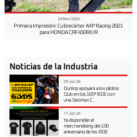
24 Nov 2020
Primera Impresión: Cubrecárter AXP Racing 2021
para HONDA CRF450RX/R
Noticias de la Industria
29 Jun 26
Dunlop apoyará a los pilotos
Club en los 100º ISDE con
una Geomax C...
17 Jun 26
Ya disponible el
merchandising del 100
aniversario de los ISDE