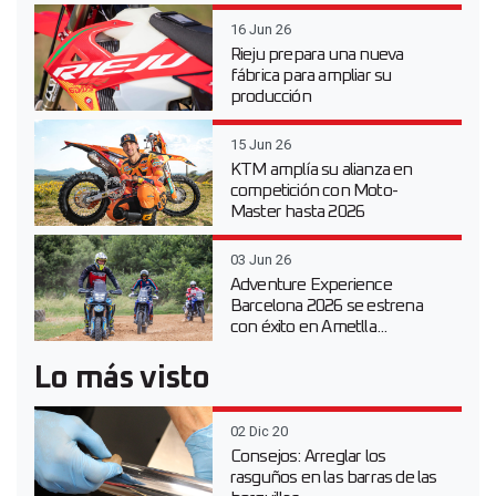
16 Jun 26
Rieju prepara una nueva
fábrica para ampliar su
producción
15 Jun 26
KTM amplía su alianza en
competición con Moto-
Master hasta 2026
03 Jun 26
Adventure Experience
Barcelona 2026 se estrena
con éxito en Ametlla...
Lo más visto
02 Dic 20
Consejos: Arreglar los
rasguños en las barras de las