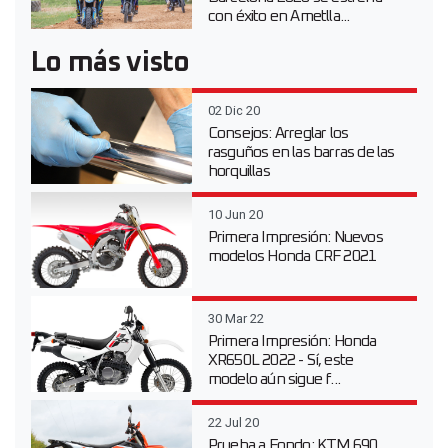
con éxito en Ametlla...
Lo más visto
02 Dic 20
Consejos: Arreglar los
rasguños en las barras de las
horquillas
10 Jun 20
Primera Impresión: Nuevos
modelos Honda CRF 2021
30 Mar 22
Primera Impresión: Honda
XR650L 2022 - Sí, este
modelo aún sigue f...
22 Jul 20
Prueba a Fondo: KTM 690