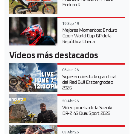
Enduro R
19 Sep 19
Mejores Momentos: Enduro
Open World Cup GP de la
República Checa
Vídeos más destacados
06 Jun 26
Sigue en directo la gran final
del Red Bull Erzbergrodeo
2026
20 Abr 26
Vídeo prueba de la Suzuki
DR-Z 4S Dual Sport 2026
03 Abr 26