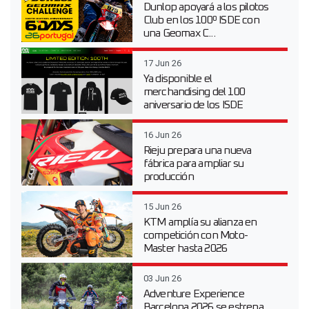
Dunlop apoyará a los pilotos
Club en los 100º ISDE con
una Geomax C...
17 Jun 26
Ya disponible el
merchandising del 100
aniversario de los ISDE
16 Jun 26
Rieju prepara una nueva
fábrica para ampliar su
producción
15 Jun 26
KTM amplía su alianza en
competición con Moto-
Master hasta 2026
03 Jun 26
Adventure Experience
Barcelona 2026 se estrena