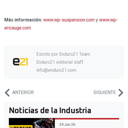
Más información:
www.wp-suspension.com
y
www.wp-
ericauge.com
Escrito por
Enduro21 Team
Enduro21 editorial staff
info@enduro21.com
ANTERIOR
SIGUIENTE
Noticias de la Industria
29 Jun 26