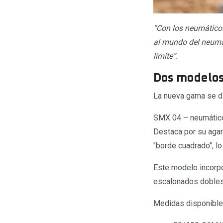
“Con los neumático
al mundo del neumáti
límite”.
Dos modelos:
La nueva gama se di
SMX 04 – neumático 
Destaca por su agar
"borde cuadrado", l
Este modelo incorpor
escalonados dobles p
Medidas disponibl