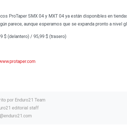
cos ProTaper SMX 04 y MXT 04 ya están disponibles en tienda
egún parece, aunque esperamos que se expanda pronto a nivel g
 $ (delantero) / 95,99 $ (trasero)
www.protaper.com
rito por
Enduro21 Team
ro21 editorial staff
o@enduro21.com