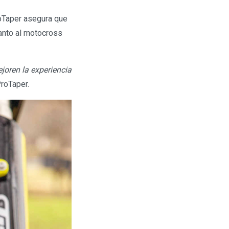
oTaper asegura que
anto al motocross
joren la experiencia
ProTaper.