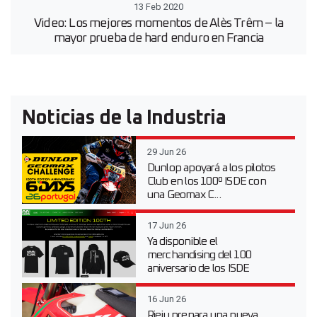
13 Feb 2020
Video: Los mejores momentos de Alès Trêm – la
mayor prueba de hard enduro en Francia
Noticias de la Industria
29 Jun 26
Dunlop apoyará a los pilotos
Club en los 100º ISDE con
una Geomax C...
17 Jun 26
Ya disponible el
merchandising del 100
aniversario de los ISDE
16 Jun 26
Rieju prepara una nueva