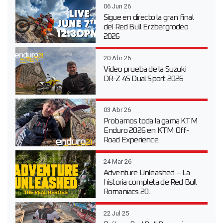
06 Jun 26
Sigue en directo la gran final
del Red Bull Erzbergrodeo
2026
20 Abr 26
Vídeo prueba de la Suzuki
DR-Z 4S Dual Sport 2026
03 Abr 26
Probamos toda la gama KTM
Enduro 2026 en KTM Off-
Road Experience
24 Mar 26
Adventure Unleashed – La
historia completa de Red Bull
Romaniacs 20...
22 Jul 25