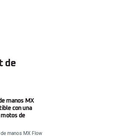
t de
s de manos MX
tible con una
s motos de
es de manos MX Flow