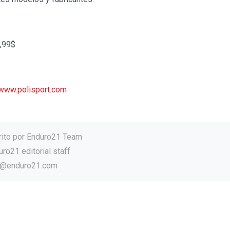
,99$
www.polisport.com
rito por
Enduro21 Team
ro21 editorial staff
o@enduro21.com