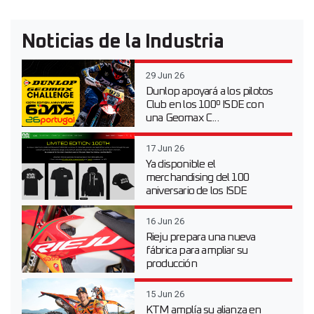
Noticias de la Industria
29 Jun 26
Dunlop apoyará a los pilotos
Club en los 100º ISDE con
una Geomax C...
17 Jun 26
Ya disponible el
merchandising del 100
aniversario de los ISDE
16 Jun 26
Rieju prepara una nueva
fábrica para ampliar su
producción
15 Jun 26
KTM amplía su alianza en