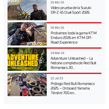
20 Abr 26
Vídeo prueba de la Suzuki
DR-Z 4S Dual Sport 2026
03 Abr 26
Probamos toda la gama KTM
Enduro 2026 en KTM Off-
Road Experience
24 Mar 26
Adventure Unleashed – La
historia completa de Red Bull
Romaniacs 20...
22 Jul 25
Prólogo Red Bull Romaniacs
2025 – Onboard Yamaha
Ténéré 700 en...