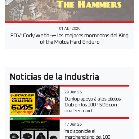
01 Abr 2020
POV: Cody Webb ¬– los mejores momentos del King
of the Motos Hard Enduro
Noticias de la Industria
29 Jun 26
Dunlop apoyará a los pilotos
Club en los 100º ISDE con
una Geomax C...
17 Jun 26
Ya disponible el
merchandising del 100