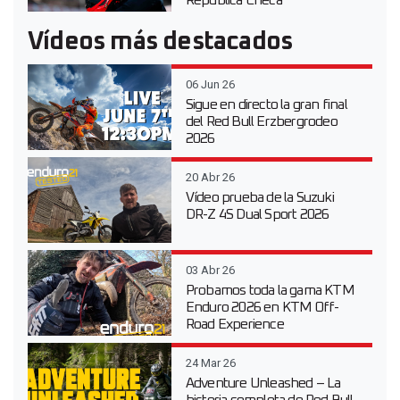
República Checa
Vídeos más destacados
06 Jun 26
Sigue en directo la gran final
del Red Bull Erzbergrodeo
2026
20 Abr 26
Vídeo prueba de la Suzuki
DR-Z 4S Dual Sport 2026
03 Abr 26
Probamos toda la gama KTM
Enduro 2026 en KTM Off-
Road Experience
24 Mar 26
Adventure Unleashed – La