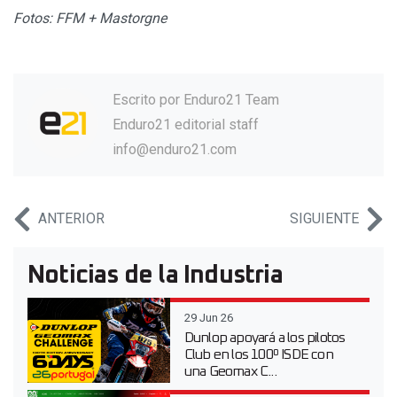
Fotos: FFM + Mastorgne
Escrito por
Enduro21 Team
Enduro21 editorial staff
info@enduro21.com
ANTERIOR
SIGUIENTE
Noticias de la Industria
29 Jun 26
Dunlop apoyará a los pilotos
Club en los 100º ISDE con
una Geomax C...