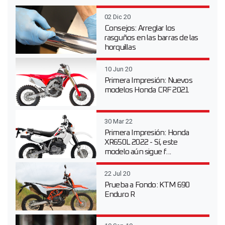
02 Dic 20
Consejos: Arreglar los
rasguños en las barras de las
horquillas
10 Jun 20
Primera Impresión: Nuevos
modelos Honda CRF 2021
30 Mar 22
Primera Impresión: Honda
XR650L 2022 - Sí, este
modelo aún sigue f...
22 Jul 20
Prueba a Fondo: KTM 690
Enduro R