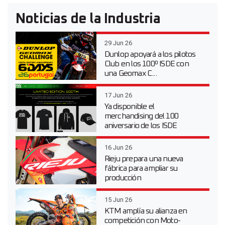
Noticias de la Industria
29 Jun 26
Dunlop apoyará a los pilotos
Club en los 100º ISDE con
una Geomax C...
17 Jun 26
Ya disponible el
merchandising del 100
aniversario de los ISDE
16 Jun 26
Rieju prepara una nueva
fábrica para ampliar su
producción
15 Jun 26
KTM amplía su alianza en
competición con Moto-