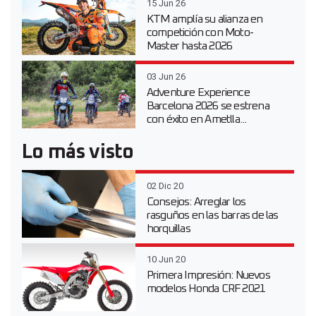
15 Jun 26
KTM amplía su alianza en
competición con Moto-
Master hasta 2026
03 Jun 26
Adventure Experience
Barcelona 2026 se estrena
con éxito en Ametlla...
Lo más visto
02 Dic 20
Consejos: Arreglar los
rasguños en las barras de las
horquillas
10 Jun 20
Primera Impresión: Nuevos
modelos Honda CRF 2021