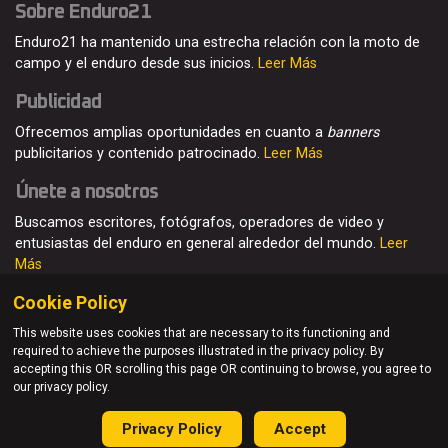
Sobre Enduro21
Enduro21 ha mantenido una estrecha relación con la moto de
campo y el enduro desde sus inicios.
Leer Más
Publicidad
Ofrecemos amplias oportunidades en cuanto a
banners
publicitarios y contenido patrocinado.
Leer Más
Únete a nosotros
Buscamos escritores, fotógrafos, operadores de video y
entusiastas del enduro en general alrededor del mundo.
Leer
Más
Cookie Policy
This website uses cookies that are necessary to its functioning and
required to achieve the purposes illustrated in the privacy policy. By
© Enduro21 / Future7Media Limited. Todos los derechos
accepting this OR scrolling this page OR continuing to browse, you agree to
reservados
our privacy policy.
Home
Quienes somos
Contacto
Únete
Publicidad
Privacy Policy
Accept
Privacy Policy