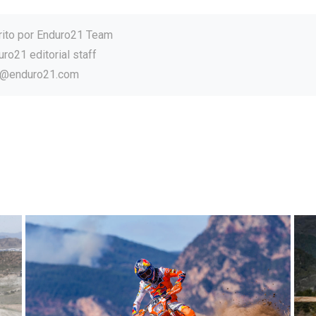
rito por
Enduro21 Team
ro21 editorial staff
o@enduro21.com