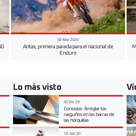
03 Mar 2020
50
Antas, primera parada para el nacional de
M
Enduro
Lo más visto
Ví
02 Dic 20
Consejos: Arreglar los
rasguños en las barras de
.
las horquillas
10 Jun 20