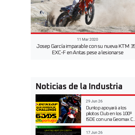
11 Mar 2020
Josep García imparable con su nueva KTM 3
EXC-F en Antas pese a lesionarse
Noticias de la Industria
29 Jun 26
Dunlop apoyará a los
pilotos Club en los 100º
ISDE con una Geomax C..
17 Jun 26