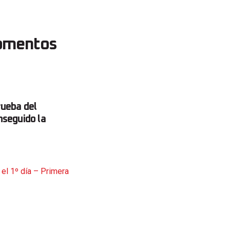
momentos
rueba del
seguido la
el 1º día – Primera