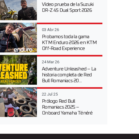
Vídeo prueba de la Suzuki
DR-Z 4S Dual Sport 2026
03 Abr 26
Probamos toda la gama
KTM Enduro 2026 en KTM
Off-Road Experience
24 Mar 26
Adventure Unleashed – La
historia completa de Red
Bull Romaniacs 20...
22 Jul 25
Prólogo Red Bull
Romaniacs 2025 –
Onboard Yamaha Ténéré
700 en...