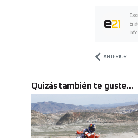
Esc
Endu
inf
ANTERIOR
Quizás también te guste...