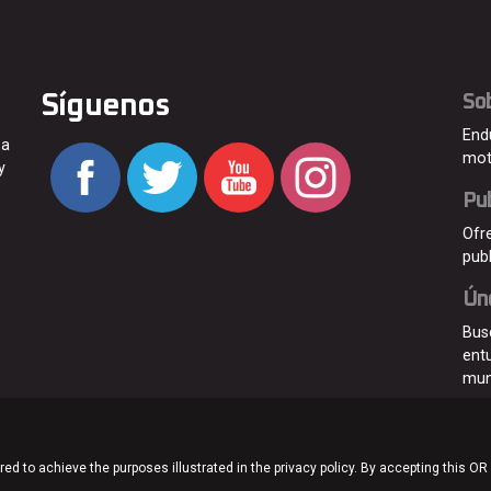
Síguenos
So
End
 a
mot
y
Pub
Ofr
pub
Ún
Bus
ent
mu
ed to achieve the purposes illustrated in the privacy policy. By accepting this OR