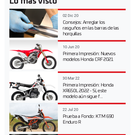
Lo más visto
02 Dic 20
Consejos: Arreglar los
rasguños en las barras de las
horquillas
10 Jun 20
Primera Impresión: Nuevos
modelos Honda CRF 2021
30 Mar 22
Primera Impresión: Honda
XR650L 2022 - Sí, este
modelo aún sigue f...
22 Jul 20
Prueba a Fondo: KTM 690
Enduro R