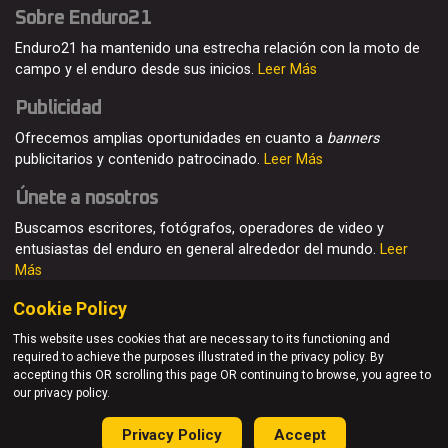
Sobre Enduro21
Enduro21 ha mantenido una estrecha relación con la moto de
campo y el enduro desde sus inicios.
Leer Más
Publicidad
Ofrecemos amplias oportunidades en cuanto a
banners
publicitarios y contenido patrocinado.
Leer Más
Únete a nosotros
Buscamos escritores, fotógrafos, operadores de video y
entusiastas del enduro en general alrededor del mundo.
Leer
Más
Cookie Policy
This website uses cookies that are necessary to its functioning and
required to achieve the purposes illustrated in the privacy policy. By
© Enduro21 / Future7Media Limited. Todos los derechos
accepting this OR scrolling this page OR continuing to browse, you agree to
reservados
our privacy policy.
Home
Quienes somos
Contacto
Únete
Publicidad
Privacy Policy
Accept
Privacy Policy