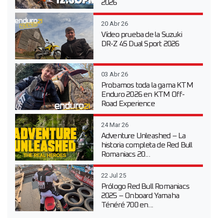
2026
20 Abr 26
Vídeo prueba de la Suzuki
DR-Z 4S Dual Sport 2026
03 Abr 26
Probamos toda la gama KTM
Enduro 2026 en KTM Off-
Road Experience
24 Mar 26
Adventure Unleashed – La
historia completa de Red Bull
Romaniacs 20...
22 Jul 25
Prólogo Red Bull Romaniacs
2025 – Onboard Yamaha
Ténéré 700 en...