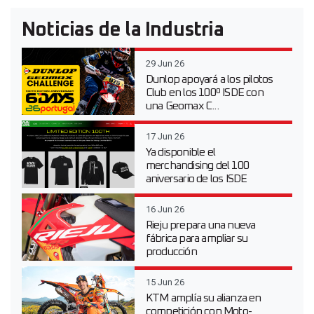
Noticias de la Industria
29 Jun 26
Dunlop apoyará a los pilotos
Club en los 100º ISDE con
una Geomax C...
17 Jun 26
Ya disponible el
merchandising del 100
aniversario de los ISDE
16 Jun 26
Rieju prepara una nueva
fábrica para ampliar su
producción
15 Jun 26
KTM amplía su alianza en
competición con Moto-