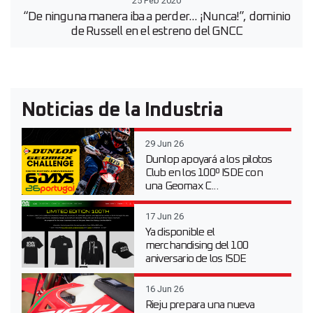
25 Feb 2020
“De ninguna manera iba a perder... ¡Nunca!”, dominio
de Russell en el estreno del GNCC
Noticias de la Industria
29 Jun 26
Dunlop apoyará a los pilotos
Club en los 100º ISDE con
una Geomax C...
17 Jun 26
Ya disponible el
merchandising del 100
aniversario de los ISDE
16 Jun 26
Rieju prepara una nueva