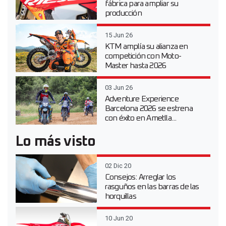
fábrica para ampliar su
producción
15 Jun 26
KTM amplía su alianza en
competición con Moto-
Master hasta 2026
03 Jun 26
Adventure Experience
Barcelona 2026 se estrena
con éxito en Ametlla...
Lo más visto
02 Dic 20
Consejos: Arreglar los
rasguños en las barras de las
horquillas
10 Jun 20