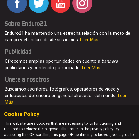
Sobre Enduro21
Enduro21 ha mantenido una estrecha relación con la moto de
campo y el enduro desde sus inicios.
Leer Más
Publicidad
Ofrecemos amplias oportunidades en cuanto a
banners
publicitarios y contenido patrocinado.
Leer Más
Únete a nosotros
Buscamos escritores, fotógrafos, operadores de video y
entusiastas del enduro en general alrededor del mundo.
Leer
Más
Cookie Policy
This website uses cookies that are necessary to its functioning and
required to achieve the purposes illustrated in the privacy policy. By
© Enduro21 / Future7Media Limited. Todos los derechos
accepting this OR scrolling this page OR continuing to browse, you agree to
reservados