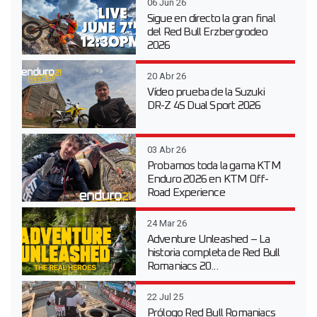
06 Jun 26
Sigue en directo la gran final
del Red Bull Erzbergrodeo
2026
20 Abr 26
Vídeo prueba de la Suzuki
DR-Z 4S Dual Sport 2026
03 Abr 26
Probamos toda la gama KTM
Enduro 2026 en KTM Off-
Road Experience
24 Mar 26
Adventure Unleashed – La
historia completa de Red Bull
Romaniacs 20...
22 Jul 25
Prólogo Red Bull Romaniacs