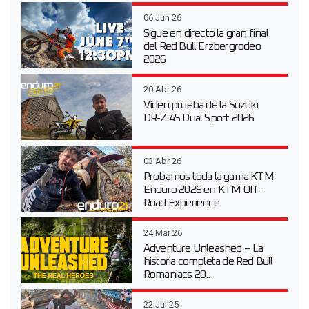
06 Jun 26
Sigue en directo la gran final
del Red Bull Erzbergrodeo
2026
20 Abr 26
Vídeo prueba de la Suzuki
DR-Z 4S Dual Sport 2026
03 Abr 26
Probamos toda la gama KTM
Enduro 2026 en KTM Off-
Road Experience
24 Mar 26
Adventure Unleashed – La
historia completa de Red Bull
Romaniacs 20...
22 Jul 25