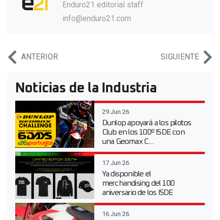
Enduro21 editorial staff
info@enduro21.com
ANTERIOR
SIGUIENTE
Noticias de la Industria
29 Jun 26
Dunlop apoyará a los pilotos
Club en los 100º ISDE con
una Geomax C...
17 Jun 26
Ya disponible el
merchandising del 100
aniversario de los ISDE
16 Jun 26