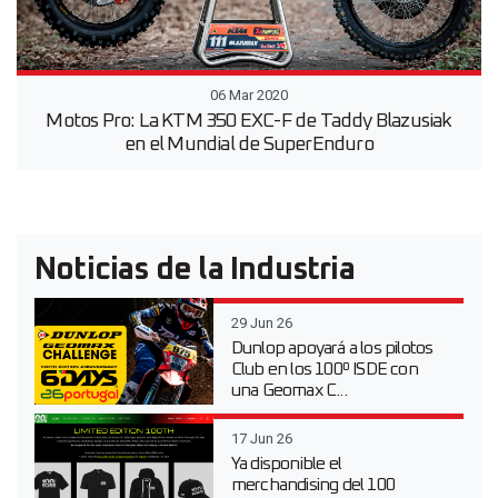
06 Mar 2020
Motos Pro: La KTM 350 EXC-F de Taddy Blazusiak
en el Mundial de SuperEnduro
Noticias de la Industria
29 Jun 26
Dunlop apoyará a los pilotos
Club en los 100º ISDE con
una Geomax C...
17 Jun 26
Ya disponible el
merchandising del 100