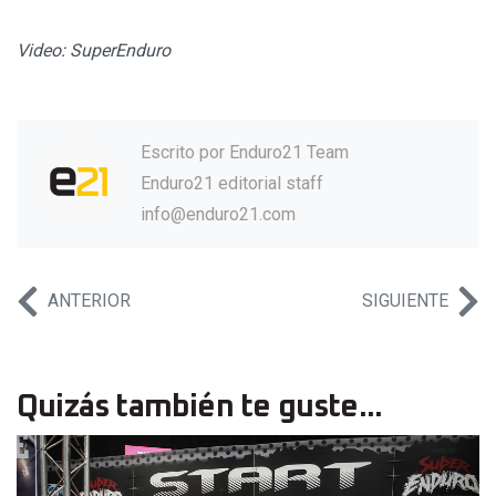
Video: SuperEnduro
Escrito por
Enduro21 Team
Enduro21 editorial staff
info@enduro21.com
ANTERIOR
SIGUIENTE
Quizás también te guste...