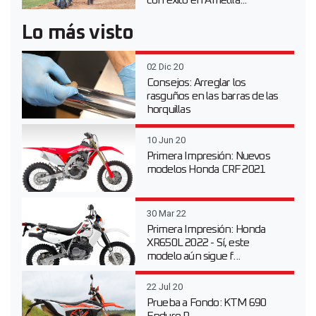
con éxito en Ametlla...
Lo más visto
02 Dic 20
Consejos: Arreglar los
rasguños en las barras de las
horquillas
10 Jun 20
Primera Impresión: Nuevos
modelos Honda CRF 2021
30 Mar 22
Primera Impresión: Honda
XR650L 2022 - Sí, este
modelo aún sigue f...
22 Jul 20
Prueba a Fondo: KTM 690