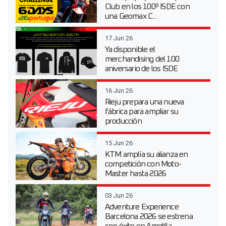
Club en los 100º ISDE con
una Geomax C...
17 Jun 26
Ya disponible el
merchandising del 100
aniversario de los ISDE
16 Jun 26
Rieju prepara una nueva
fábrica para ampliar su
producción
15 Jun 26
KTM amplía su alianza en
competición con Moto-
Master hasta 2026
03 Jun 26
Adventure Experience
Barcelona 2026 se estrena