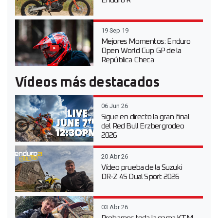
Enduro R
19 Sep 19
Mejores Momentos: Enduro
Open World Cup GP de la
República Checa
Vídeos más destacados
06 Jun 26
Sigue en directo la gran final
del Red Bull Erzbergrodeo
2026
20 Abr 26
Vídeo prueba de la Suzuki
DR-Z 4S Dual Sport 2026
03 Abr 26