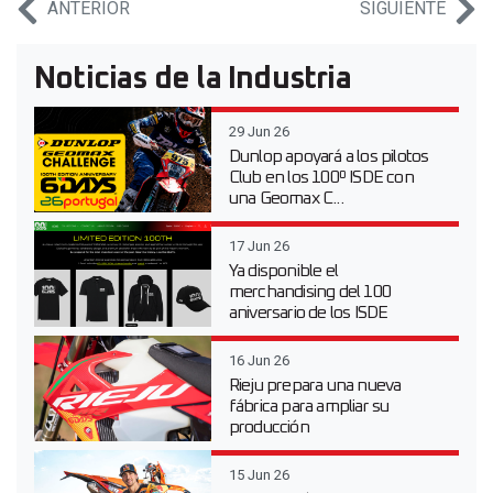
ANTERIOR
SIGUIENTE
Noticias de la Industria
29 Jun 26
Dunlop apoyará a los pilotos
Club en los 100º ISDE con
una Geomax C...
17 Jun 26
Ya disponible el
merchandising del 100
aniversario de los ISDE
16 Jun 26
Rieju prepara una nueva
fábrica para ampliar su
producción
15 Jun 26