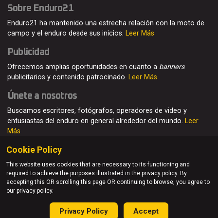
Sobre Enduro21
Enduro21 ha mantenido una estrecha relación con la moto de
campo y el enduro desde sus inicios.
Leer Más
Publicidad
Ofrecemos amplias oportunidades en cuanto a
banners
publicitarios y contenido patrocinado.
Leer Más
Únete a nosotros
Buscamos escritores, fotógrafos, operadores de video y
entusiastas del enduro en general alrededor del mundo.
Leer
Más
Cookie Policy
This website uses cookies that are necessary to its functioning and
required to achieve the purposes illustrated in the privacy policy. By
© Enduro21 / Future7Media Limited. Todos los derechos
accepting this OR scrolling this page OR continuing to browse, you agree to
reservados
our privacy policy.
Home
Quienes somos
Contacto
Únete
Publicidad
Privacy Policy
Accept
Privacy Policy