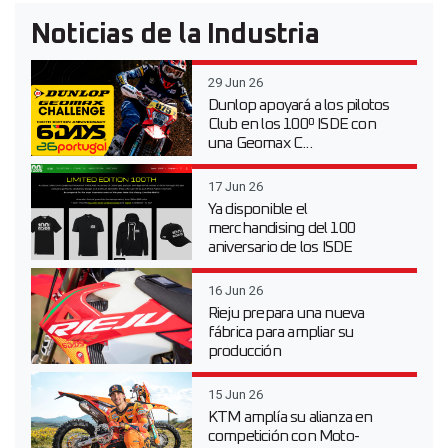
Noticias de la Industria
29 Jun 26
Dunlop apoyará a los pilotos
Club en los 100º ISDE con
una Geomax C...
17 Jun 26
Ya disponible el
merchandising del 100
aniversario de los ISDE
16 Jun 26
Rieju prepara una nueva
fábrica para ampliar su
producción
15 Jun 26
KTM amplía su alianza en
competición con Moto-