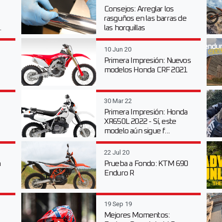
Consejos: Arreglar los
rasguños en las barras de
.
las horquillas
10 Jun 20
Primera Impresión: Nuevos
modelos Honda CRF 2021
30 Mar 22
Primera Impresión: Honda
XR650L 2022 - Sí, este
modelo aún sigue f...
22 Jul 20
n
Prueba a Fondo: KTM 690
Enduro R
19 Sep 19
Mejores Momentos: