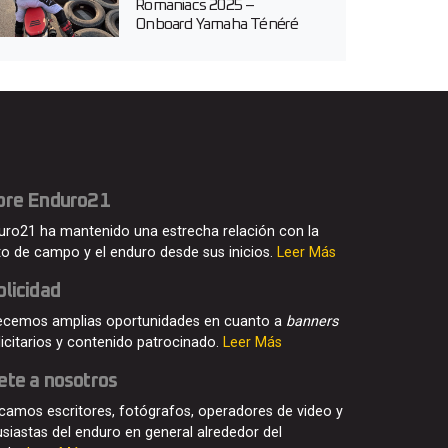
Romaniacs 2025 –
Onboard Yamaha Ténéré
700 en...
bre Enduro21
uro21 ha mantenido una estrecha relación con la
o de campo y el enduro desde sus inicios.
Leer Más
licidad
ecemos amplias oportunidades en cuanto a
banners
licitarios y contenido patrocinado.
Leer Más
ete a nosotros
camos escritores, fotógrafos, operadores de video y
usiastas del enduro en general alrededor del