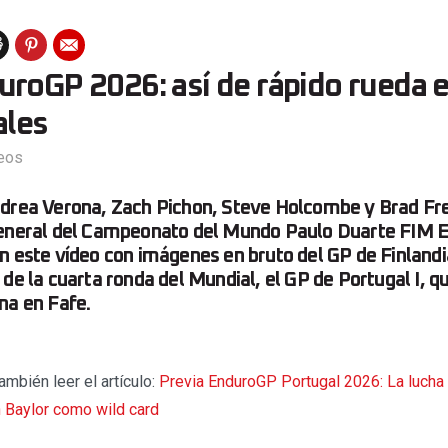
roGP 2026: así de rápido rueda e
ales
eos
ndrea Verona, Zach Pichon, Steve Holcombe y Brad Fr
general del Campeonato del Mundo Paulo Duarte FIM
n este vídeo con imágenes en bruto del GP de Finlandi
de la cuarta ronda del Mundial, el GP de Portugal I, q
na en Fafe.
ambién leer el artículo:
Previa EnduroGP Portugal 2026: La lucha p
n Baylor como wild card