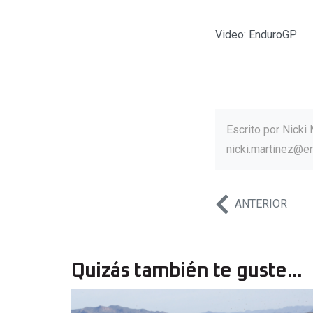
Video: EnduroGP
Escrito por
Nicki 
nicki.martinez@e
ANTERIOR
Quizás también te guste...