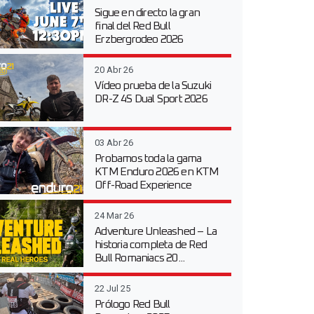
Sigue en directo la gran
final del Red Bull
Erzbergrodeo 2026
20 Abr 26
Vídeo prueba de la Suzuki
DR-Z 4S Dual Sport 2026
03 Abr 26
Probamos toda la gama
KTM Enduro 2026 en KTM
Off-Road Experience
24 Mar 26
Adventure Unleashed – La
historia completa de Red
Bull Romaniacs 20...
22 Jul 25
Prólogo Red Bull