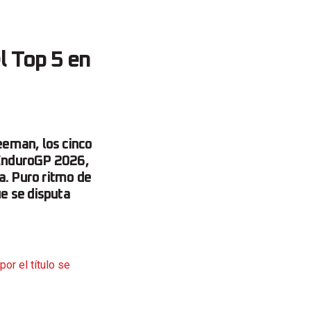
l Top 5 en
eeman, los cinco
 EnduroGP 2026,
a. Puro ritmo de
ue se disputa
or el título se