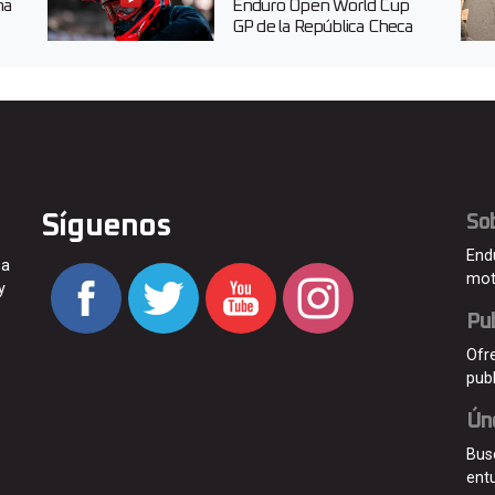
na
Enduro Open World Cup
GP de la República Checa
Síguenos
So
End
 a
mot
y
Pub
Ofr
pub
Ún
Bus
ent