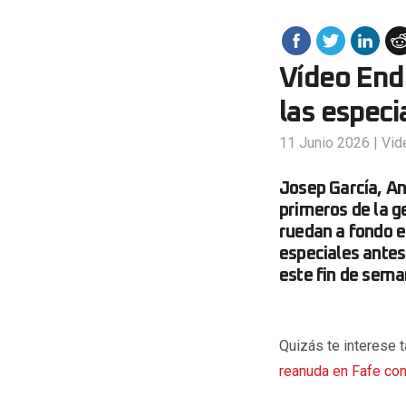
Vídeo Endu
las especi
11 Junio 2026
|
Vid
Josep García, A
primeros de la 
ruedan a fondo e
especiales antes 
este fin de sema
Quizás te interese t
reanuda en Fafe co