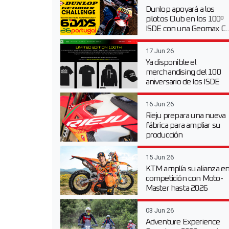
Dunlop apoyará a los
pilotos Club en los 100º
ISDE con una Geomax C..
17 Jun 26
Ya disponible el
merchandising del 100
aniversario de los ISDE
16 Jun 26
Rieju prepara una nueva
fábrica para ampliar su
producción
15 Jun 26
KTM amplía su alianza e
competición con Moto-
Master hasta 2026
03 Jun 26
Adventure Experience