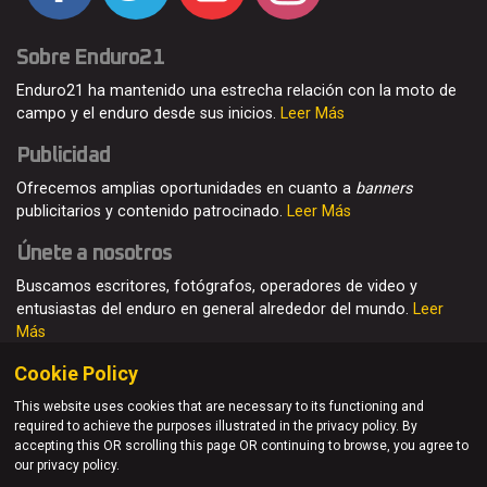
Sobre Enduro21
Enduro21 ha mantenido una estrecha relación con la moto de
campo y el enduro desde sus inicios.
Leer Más
Publicidad
Ofrecemos amplias oportunidades en cuanto a
banners
publicitarios y contenido patrocinado.
Leer Más
Únete a nosotros
Buscamos escritores, fotógrafos, operadores de video y
entusiastas del enduro en general alrededor del mundo.
Leer
Más
Cookie Policy
This website uses cookies that are necessary to its functioning and
required to achieve the purposes illustrated in the privacy policy. By
© Enduro21 / Future7Media Limited. Todos los derechos
accepting this OR scrolling this page OR continuing to browse, you agree to
reservados
our privacy policy.