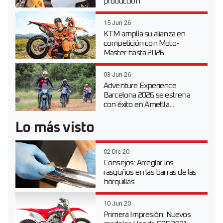
producción
15 Jun 26
KTM amplía su alianza en
competición con Moto-
Master hasta 2026
03 Jun 26
Adventure Experience
Barcelona 2026 se estrena
con éxito en Ametlla...
Lo más visto
02 Dic 20
Consejos: Arreglar los
rasguños en las barras de las
horquillas
10 Jun 20
Primera Impresión: Nuevos