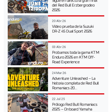
Sigue en directo la gran final
del Red Bull Erzbergrodeo
2026
20 Abr 26
Vídeo prueba de la Suzuki
DR-Z 4S Dual Sport 2026
03 Abr 26
Probamos toda la gama KTM
Enduro 2026 en KTM Off-
Road Experience
24 Mar 26
Adventure Unleashed – La
historia completa de Red Bull
Romaniacs 20...
22 Jul 25
Prólogo Red Bull Romaniacs
2025 – Onboard Yamaha