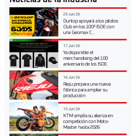
29 Jun 26
Dunlop apoyará a los pilotos
Club en los 100º ISDE con
una Geomax C...
17 Jun 26
Ya disponible el
merchandising del 100
aniversario de los ISDE
16 Jun 26
Rieju prepara una nueva
fábrica para ampliar su
producción
15 Jun 26
KTM amplía su alianza en
competición con Moto-
Master hasta 2026