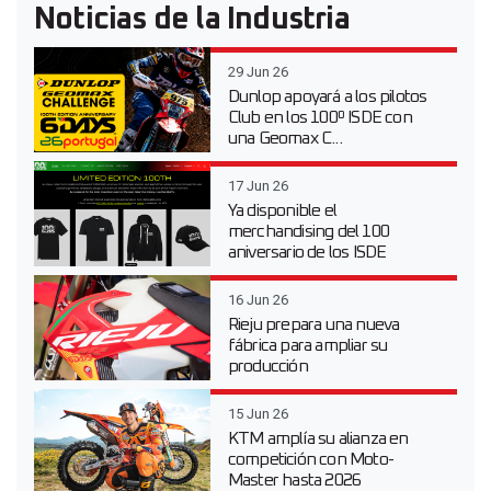
Noticias de la Industria
29 Jun 26
Dunlop apoyará a los pilotos
Club en los 100º ISDE con
una Geomax C...
17 Jun 26
Ya disponible el
merchandising del 100
aniversario de los ISDE
16 Jun 26
Rieju prepara una nueva
fábrica para ampliar su
producción
15 Jun 26
KTM amplía su alianza en
competición con Moto-
Master hasta 2026