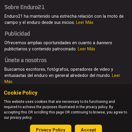
Sobre Enduro21
Enduro21 ha mantenido una estrecha relación con la moto de
campo y el enduro desde sus inicios.
Leer Más
Publicidad
Ofrecemos amplias oportunidades en cuanto a
banners
publicitarios y contenido patrocinado.
Leer Más
Únete a nosotros
Buscamos escritores, fotógrafos, operadores de video y
entusiastas del enduro en general alrededor del mundo.
Leer
Más
Cookie Policy
This website uses cookies that are necessary to its functioning and
required to achieve the purposes illustrated in the privacy policy. By
© Enduro21 / Future7Media Limited. Todos los derechos
accepting this OR scrolling this page OR continuing to browse, you agree to
reservados
our privacy policy.
Home
Quienes somos
Contacto
Únete
Publicidad
Privacy Policy
Accept