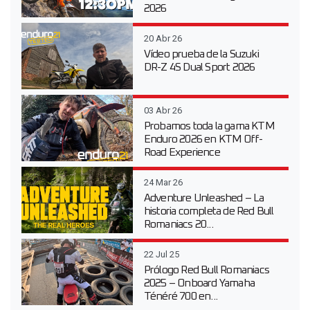
2026
20 Abr 26
Vídeo prueba de la Suzuki
DR-Z 4S Dual Sport 2026
03 Abr 26
Probamos toda la gama KTM
Enduro 2026 en KTM Off-
Road Experience
24 Mar 26
Adventure Unleashed – La
historia completa de Red Bull
Romaniacs 20...
22 Jul 25
Prólogo Red Bull Romaniacs
2025 – Onboard Yamaha
Ténéré 700 en...