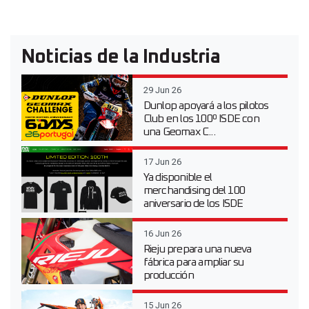
Noticias de la Industria
29 Jun 26
Dunlop apoyará a los pilotos
Club en los 100º ISDE con
una Geomax C...
17 Jun 26
Ya disponible el
merchandising del 100
aniversario de los ISDE
16 Jun 26
Rieju prepara una nueva
fábrica para ampliar su
producción
15 Jun 26