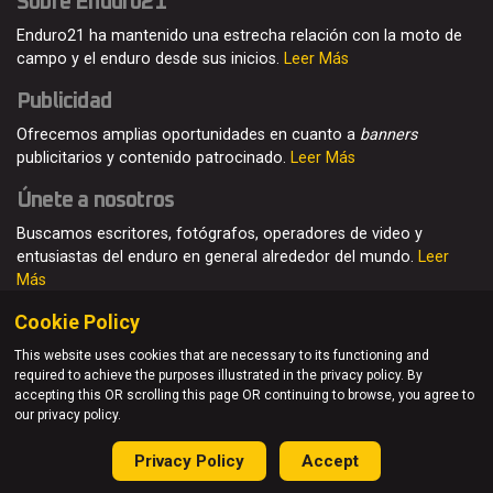
Sobre Enduro21
Enduro21 ha mantenido una estrecha relación con la moto de
campo y el enduro desde sus inicios.
Leer Más
Publicidad
Ofrecemos amplias oportunidades en cuanto a
banners
publicitarios y contenido patrocinado.
Leer Más
Únete a nosotros
Buscamos escritores, fotógrafos, operadores de video y
entusiastas del enduro en general alrededor del mundo.
Leer
Más
Cookie Policy
This website uses cookies that are necessary to its functioning and
required to achieve the purposes illustrated in the privacy policy. By
© Enduro21 / Future7Media Limited. Todos los derechos
accepting this OR scrolling this page OR continuing to browse, you agree to
reservados
our privacy policy.
Home
Quienes somos
Contacto
Únete
Publicidad
Privacy Policy
Accept
Privacy Policy