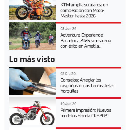
KTM amplía su alianza en
competición con Moto-
Master hasta 2026
03 Jun 26
Adventure Experience
Barcelona 2026 se estrena
con éxito en Ametlla...
Lo más visto
02 Dic 20
Consejos: Arreglar los
rasguños en las barras de las
horquillas
10 Jun 20
Primera Impresión: Nuevos
modelos Honda CRF 2021