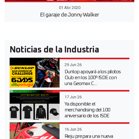
01 Abr 2020
El garaje de Jonny Walker
Noticias de la Industria
29 Jun 26
Dunlop apoyará a los pilotos
Club en los 100º ISDE con
una Geomax C...
17 Jun 26
Ya disponible el
merchandising del 100
aniversario de los ISDE
16 Jun 26
Rieju prepara una nueva