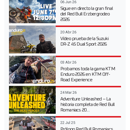
06 Jun 26
Sigue en directo la gran final
del Red Bull Erzbergrodeo
2026
20 Abr 26
Vídeo prueba de la Suzuki
DR-Z 4S Dual Sport 2026
03 Abr 26
Probamos toda la gama KTM
Enduro 2026 en KTM Off-
Road Experience
24 Mar 26
Adventure Unleashed – La
historia completa de Red Bull
Romaniacs 20...
22 Jul 25
Prólogo Red Bull Romaniacs